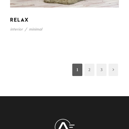
RELAX
interior
/
minimal
1
2
3